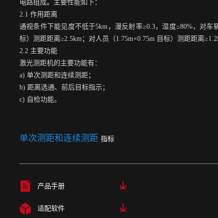
电路组成。主要性能如下：
2.1 作用距离
通视条件下能见度不低于5km，漫反射率≥0.3，湿度≤80%，对车辆（2
标）测距距离≥2.5km；对人员（1.75m×0.75m 目标）测距距离≥1.2
2.2 主要功能
激光测距机的主要功能有：
a) 单次测距和连续测距；
b) 距离选通、前后目标指示；
c) 自检功能。
单次测距和连续测距
指标
产品手册
适配软件