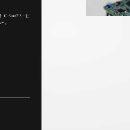
.3m×2.3m 目
km。